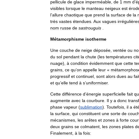
pellicule
de
glace
imperméable
,
de
1
mm
d
’
é
visibles
lorsque
le
manteau
neigeux
est
érod
l
’
allure
chaotique
que
prend
la
surface
de
la
très
vastes
étendues
.
Aux
vagues
irrégulière
nom
russe
de
sastrouguis
.
Métamorphisme
isotherme
Une
couche
de
neige
déposée
,
ventée
ou
no
du
sol
pendant
la
chute
(
les
températures
ci
nuage
),
à
condition
évidemment
que
cette
te
grains
,
ce
qu
’
on
appelle
leur
«
métamorphos
progressif
et
continuel
,
sont
alors
dues
au
fai
et
qu
’
elle
tend
à
s
’
uniformiser
.
Cette
différence
d
’
énergie
superficielle
fait
qu
augmente
avec
la
courbure
.
Il
y
a
donc
trans
phase
vapeur
(
sublimation
).
Toutefois
,
il
a
ét
la
surface
,
qui
constituent
une
sorte
de
couc
mécanismes
,
les
arêtes
et
zones
à
forte
cour
deux
grains
se
colmatent
,
les
zones
plates
d
Finalement
,
à
la
fois: