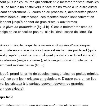
sont
plus
les
courbures
qui
contrôlent
le
métamorphisme
,
mais
les
d
’
une
face
d
’
un
cristal
vers
la
face
moins
froide
d
’
un
autre
cristal
ssant
entièrement
.
Au
cours
de
ce
processus
,
des
facettes
planes
examinées
au
microscope
,
ces
facettes
planes
sont
souvent
en
loppent
jusqu
’
à
donner
de
gros
cristaux
aux
formes
s
,
le
givre
de
profondeur
(
fig
.
4
b
).
C
’
est
le
métamorphisme
de
neige
ne
se
consolide
pas
ou
,
si
elle
l
’
était
,
cesse
de
l
’
être
.
Sa
ières
chutes
de
neige
de
la
saison
sont
suivies
d
’
une
longue
ès
froide
en
surface
mais
sa
base
est
réchauffée
par
le
sol
(
qui
a
éral
jusqu
’
au
point
de
fusion
.
À
quelque
distance
du
sol
apparaît
s
cohésion
(
neige
coulante
),
et
la
neige
qui
s
’
accumule
par
la
nemment
avalancheuse
(
fig
.
5
).
loppé
,
prend
la
forme
de
cupules
hexagonales
,
de
petites
trémies
,
eau
);
ce
sont
les
«
cristaux
en
gobelets
».
D
’
autre
part
,
en
un
lieu
le
,
les
cristaux
à
la
surface
peuvent
devenir
de
grandes
ée
»
des
skieurs
).
mps
froid
peut
désagréger
en
une
nuit
une
croûte
de
glace
compacte