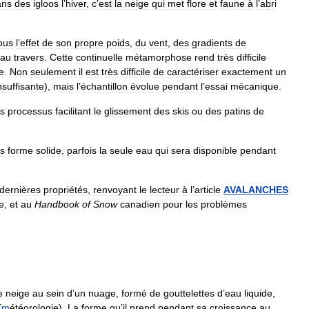
ans
des
igloos
l
’
hiver
,
c
’
est
la
neige
qui
met
flore
et
faune
à
l
’
abri
ous
l
’
effet
de
son
propre
poids
,
du
vent
,
des
gradients
de
au
travers
.
Cette
continuelle
métamorphose
rend
très
difficile
e
.
Non
seulement
il
est
très
difficile
de
caractériser
exactement
un
nsuffisante
),
mais
l
’
échantillon
évolue
pendant
l
’
essai
mécanique
.
es
processus
facilitant
le
glissement
des
skis
ou
des
patins
de
s
forme
solide
,
parfois
la
seule
eau
qui
sera
disponible
pendant
dernières
propriétés
,
renvoyant
le
lecteur
à
l
’
article
AVALANCHES
e
,
et
au
Handbook
of
Snow
canadien
pour
les
problèmes
.
e
neige
au
sein
d
’
un
nuage
,
formé
de
gouttelettes
d
’
eau
liquide
,
(
m
étéorologie
).
La
forme
qu
’
il
prend
pendant
sa
croissance
au