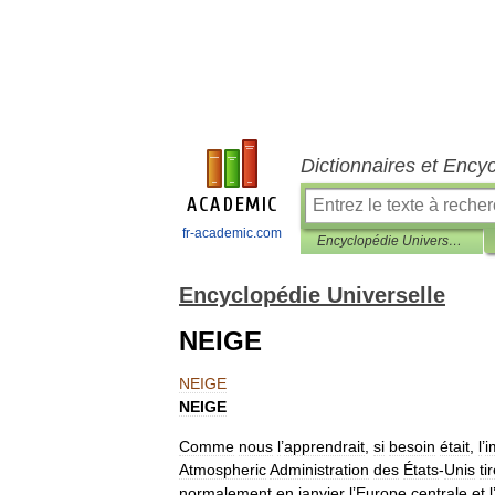
Dictionnaires et Ency
fr-academic.com
Encyclopédie Universelle
Encyclopédie Universelle
NEIGE
NEIGE
NEIGE
Comme
nous
l
’
apprendrait
,
si
besoin
était
,
l
’
i
Atmospheric
Administration
des
États
-
Unis
ti
normalement
en
janvier
l
’
Europe
centrale
et
l