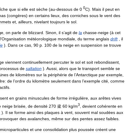
0
aîche
que
si
elle
est
sèche
(
au
-
dessous
de
0
C
).
Mais
il
peut
en
mas
(
congères
)
en
certains
lieux
,
des
corniches
sous
le
vent
des
mmets
et
,
ailleurs
,
nivelant
toujours
le
sol
.
ge
,
on
parle
de
blizzard
.
Sinon
,
il
s
’
agit
de
la
chasse
-
neige
(
à
cet
l
’
Organisation
météorologique
mondiale
,
du
terme
anglais
drift
,
il
ie
).
Dans
ce
cas
,
90
p
.
100
de
la
neige
en
suspension
se
trouve
ge
viennent
continuellement
percuter
le
sol
et
soit
rebondissent
,
processus
de
saltation
).
Aussi
,
alors
que
le
transport
semble
se
aines
de
kilomètres
sur
la
périphérie
de
l
’
Antarctique
par
exemple
,
re:
de
l
’
ordre
du
kilomètre
seulement
dans
l
’
exemple
cité
,
comme
actifs
.
isent
en
grains
minuscules
de
forme
irrégulière
,
aux
arêtes
vives
3
e
neige
brisée
,
de
densité
270
梁
60
kg
/
m
,
devient
cohérente
en
n
).
Il
se
forme
ainsi
des
plaques
à
vent
,
souvent
mal
soudées
aux
provoquer
des
avalanches
,
même
sur
des
pentes
assez
faibles
.
microparticules
et
une
consolidation
plus
poussée
créent
une