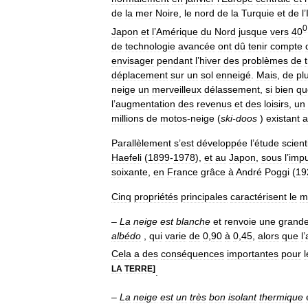
de
la
mer
Noire
,
le
nord
de
la
Turquie
et
de
l
’
0
Japon
et
l
’
Amérique
du
Nord
jusque
vers
40
de
technologie
avancée
ont
dû
tenir
compte
envisager
pendant
l
’
hiver
des
problèmes
de
déplacement
sur
un
sol
enneigé
.
Mais
,
de
pl
neige
un
merveilleux
délassement
,
si
bien
qu
l
’
augmentation
des
revenus
et
des
loisirs
,
un
millions
de
motos
-
neige
(
ski
-
doos
)
existant
a
Parallèlement
s
’
est
développée
l
’
étude
scient
Haefeli
(
1899
-
1978
),
et
au
Japon
,
sous
l
’
impu
soixante
,
en
France
grâce
à
André
Poggi
(
19
Cinq
propriétés
principales
caractérisent
le
m
–
La
neige
est
blanche
et
renvoie
une
grand
albédo
,
qui
varie
de
0
,
90
à
0
,
45
,
alors
que
l
’
Cela
a
des
conséquences
importantes
pour
l
LA
TERRE
]
.
–
La
neige
est
un
très
bon
isolant
thermique