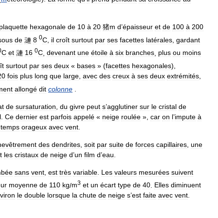
plaquette
hexagonale
de
10
à
20
猪m
d
’
épaisseur
et
de
100
à
200
0
sous
de
漣
8
C
,
il
croît
surtout
par
ses
facettes
latérales
,
gardant
0
0
C
et
漣
16
C
,
devenant
une
étoile
à
six
branches
,
plus
ou
moins
ît
surtout
par
ses
deux
«
bases
» (
facettes
hexagonales
),
20
fois
plus
long
que
large
,
avec
des
creux
à
ses
deux
extrémités
,
ment
allongé
dit
colonne
.
at
de
sursaturation
,
du
givre
peut
s
’
agglutiner
sur
le
cristal
de
l
.
Ce
dernier
est
parfois
appelé
«
neige
roulée
»,
car
on
l
’
impute
à
temps
orageux
avec
vent
.
hevêtrement
des
dendrites
,
soit
par
suite
de
forces
capillaires
,
une
t
les
cristaux
de
neige
d
’
un
film
d
’
eau
.
mbée
sans
vent
,
est
très
variable
.
Les
valeurs
mesurées
suivent
3
eur
moyenne
de
110
kg
/
m
et
un
écart
type
de
40
.
Elles
diminuent
viron
le
double
lorsque
la
chute
de
neige
s
’
est
faite
avec
vent
.