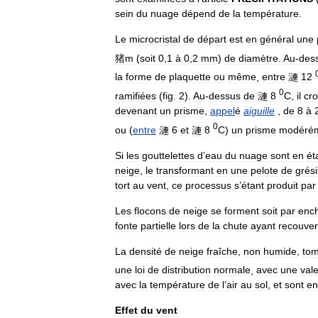
sein
du
nuage
dépend
de
la
température
.
Le
microcristal
de
départ
est
en
général
une
猪m
(
soit
0
,
1
à
0
,
2
mm
)
de
diamètre
.
Au
-
des
la
forme
de
plaquette
ou
même
,
entre
漣
12
0
ramifiées
(
fig
.
2
).
Au
-
dessus
de
漣
8
C
,
il
cro
devenant
un
prisme
,
appel
é
aiguille
,
de
8
à
0
ou
(
entre
漣
6
et
漣
8
C
)
un
prisme
modéré
Si
les
gouttelettes
d
’
eau
du
nuage
sont
en
ét
neige
,
le
transformant
en
une
pelote
de
grési
tort
au
vent
,
ce
processus
s
’
étant
produit
par
Les
flocons
de
neige
se
forment
soit
par
enc
fonte
partielle
lors
de
la
chute
ayant
recouver
La
densité
de
neige
fraîche
,
non
humide
,
to
une
loi
de
distribution
normale
,
avec
une
val
avec
la
température
de
l
’
air
au
sol
,
et
sont
en
Effet
du
vent