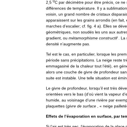
0
2
,
5
C
par
décimètre
pour
être
précis
,
ce
ne
différences
de
température
.
Il
y
a
sublimation
voisin
,
un
grand
nombre
de
cristaux
disparai
apparaissent
sur
les
grains
arrondis
(
en
fait
,
marches
d
’
escalier
;
cf
.
fig
.
4
a
).
Elles
se
déve
géométriques
,
non
soudés
les
uns
aux
autre
gradient
,
ou
métamorphisme
constructif
.
La
densité
n
’
augmente
pas
.
Tel
est
le
cas
,
en
particulier
,
lorsque
les
prem
période
sans
précipitations
.
La
neige
reste
tr
emmagasiné
de
la
chaleur
tout
l
’
été
),
en
gén
alors
une
couche
de
givre
de
profondeur
san
suite
est
instable
.
Une
telle
situation
est
émi
Le
givre
de
profondeur
,
lorsqu
’
il
est
très
déve
orientées
vers
le
bas
(
d
’
où
vient
la
vapeur
d
’
humide
,
au
voisinage
d
’
une
rivière
par
exemp
plaquettes
(
givre
de
surface
, «
neige
paillet
Effets
de
l
’
évaporation
en
surface
,
par
te
Si
l
’
air
est
très
sec
,
l
’
évaporation
de
la
glace