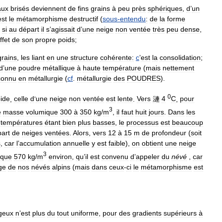
aux
brisés
deviennent
de
fins
grains
à
peu
près
sphériques
,
d
’
un
est
le
métamorphisme
destructif
(
sous
-
entendu
:
de
la
forme
si
au
départ
il
s
’
agissait
d
’
une
neige
non
ventée
très
peu
dense
,
ffet
de
son
propre
poids
;
grains
,
les
liant
en
une
structure
cohérente:
c
’
est
la
consolidation
;
d
’
une
poudre
métallique
à
haute
température
(
mais
nettement
connu
en
métallurgie
(
cf
.
métallurgie
des
POUDRES
).
0
ide
,
celle
d
’
une
neige
non
ventée
est
lente
.
Vers
漣
4
C
,
pour
3
e
masse
volumique
300
à
350
kg
/
m
,
il
faut
huit
jours
.
Dans
les
températures
étant
bien
plus
basses
,
le
processus
est
beaucoup
art
de
neiges
ventées
.
Alors
,
vers
12
à
15
m
de
profondeur
(
soit
s
,
car
l
’
accumulation
annuelle
y
est
faible
),
on
obtient
une
neige
3
ique
570
kg
/
m
environ
,
qu
’
il
est
convenu
d
’
appeler
du
névé
,
car
ge
de
nos
névés
alpins
(
mais
dans
ceux
-
ci
le
métamorphisme
est
geux
n
’
est
plus
du
tout
uniforme
,
pour
des
gradients
supérieurs
à