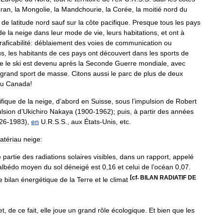
Iran
,
la
Mongolie
,
la
Mandchourie
,
la
Corée
,
la
moitié
nord
du
de
latitude
nord
sauf
sur
la
côte
pacifique
.
Presque
tous
les
pays
de
la
neige
dans
leur
mode
de
vie
,
leurs
habitations
,
et
ont
à
traficabilité:
déblaiement
des
voies
de
communication
ou
us
,
les
habitants
de
ces
pays
ont
découvert
dans
les
sports
de
e
le
ski
est
devenu
après
la
Seconde
Guerre
mondiale
,
avec
grand
sport
de
masse
.
Citons
aussi
le
parc
de
plus
de
deux
u
Canada
!
ifique
de
la
neige
,
d
’
abord
en
Suisse
,
sous
l
’
impulsion
de
Robert
lsion
d
’
Ukichiro
Nakaya
(
1900
-
1962
);
puis
,
à
partir
des
années
26
-
1983
),
en
U
.
R
.
S
.
S
.,
aux
États
-
Unis
,
etc
.
atériau
neige:
e
partie
des
radiations
solaires
visibles
,
dans
un
rapport
,
appelé
albédo
moyen
du
sol
déneigé
est
0
,
16
et
celui
de
l
’
océan
0
,
07
.
[
cf
.
BILAN
RADIATIF
DE
e
bilan
énergétique
de
la
Terre
et
le
climat
et
,
de
ce
fait
,
elle
joue
un
grand
rôle
écologique
.
Et
bien
que
les