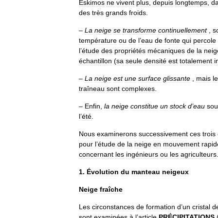
Eskimos
ne
vivent
plus
,
depuis
longtemps
,
d
des
très
grands
froids
.
–
La
neige
se
transforme
continuellement
,
s
température
ou
de
l
’
eau
de
fonte
qui
percole
l
’
étude
des
propriétés
mécaniques
de
la
neig
échantillon
(
sa
seule
densité
est
totalement
i
–
La
neige
est
une
surface
glissante
,
mais
l
traîneau
sont
complexes
.
–
Enfin
,
la
neige
constitue
un
stock
d
’
eau
sou
l
’
été
.
Nous
examinerons
successivement
ces
trois
pour
l
’
étude
de
la
neige
en
mouvement
rapid
concernant
les
ingénieurs
ou
les
agriculteurs
1
.
Évolution
du
manteau
neigeux
Neige
fraîche
Les
circonstances
de
formation
d
’
un
cristal
d
sont
examinées
à
l
’
article
PRÉCIPITATIONS