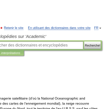
Retenir le site
En utilisant des dictionnaires dans votre site
FR
clopédies sur 'Academic'
Recherche!
interprétations
magerie
satellitaire
(
d
’
où
la
National
Oceanographic
and
re
des
cartes
de
l
’
enneigement
mondial
),
la
neige
recouvre
’
Europe
du
Nord
,
tout
le
territoire
de
l
’
ex
-
U
.
R
.
S
.
S
.
sauf
les
côtes