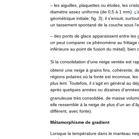
–
les
aiguilles
,
plaquettes
ou
étoiles
,
les
crist
diamètre
assez
uniforme
(
de
0
,
5
à
1
mm
)
:
c
’
géométrique
initiale
;
fig
.
3
);
il
s
’
ensuit
,
surtout
un
tassement
spontané
de
la
couche
sous
l
’
e
–
des
ponts
de
glace
apparaissent
entre
les
on
peut
comparer
ce
phénomène
au
frittage
inférieure
au
point
de
fusion
du
métal
),
bien
Si
la
consolidation
d
’
une
neige
ventée
est
rap
obtenir
une
neige
à
grains
fins
,
cohérente
,
d
régions
polaires
où
la
fonte
est
inconnue
,
les
plus
lent
.
Toutefois
,
il
s
’
agit
en
général
au
dép
après
quelques
années
ou
dizaines
d
’
année
granuleuse
très
consolidée
,
de
masse
volum
elle
ressemble
à
la
neige
de
plus
d
’
un
an
d
’
â
différent
,
avec
fonte
).
Métamorphisme
de
gradient
Lorsque
la
température
dans
le
manteau
nei