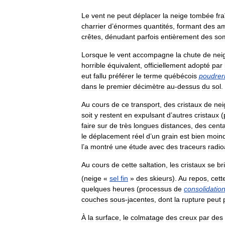
Le
vent
ne
peut
déplacer
la
neige
tombée
fr
charrier
d
’
énormes
quantités
,
formant
des
a
crêtes
,
dénudant
parfois
entièrement
des
so
Lorsque
le
vent
accompagne
la
chute
de
nei
horrible
équivalent
,
officiellement
adopté
par
eut
fallu
préférer
le
terme
québécois
poudrer
dans
le
premier
décimètre
au
-
dessus
du
sol
.
Au
cours
de
ce
transport
,
des
cristaux
de
nei
soit
y
restent
en
expulsant
d
’
autres
cristaux
(
faire
sur
de
très
longues
distances
,
des
cent
le
déplacement
réel
d
’
un
grain
est
bien
moind
l
’
a
montré
une
étude
avec
des
traceurs
radio
Au
cours
de
cette
saltation
,
les
cristaux
se
br
(
neige
«
sel
fin
»
des
skieurs
).
Au
repos
,
cett
quelques
heures
(
processus
de
consolidatio
couches
sous
-
jacentes
,
dont
la
rupture
peut
À
la
surface
,
le
colmatage
des
creux
par
des