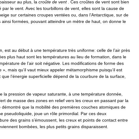
paisseur
au
plus
,
la
croûte
de
vent
.
Ces
croûtes
de
vent
sont
bien
é
par
le
vent
.
Avec
les
tourbillons
de
vent
,
elles
sont
la
cause
de
neige
sur
certaines
croupes
ventées
ou
,
dans
l
’
Antarctique
,
sur
de
s
ainsi
formées
,
pouvant
atteindre
un
mètre
de
haut
,
on
donne
le
n
,
est
au
début
à
une
température
très
uniforme:
celle
de
l
’
air
près
tées
plus
haut
sont
les
températures
au
lieu
de
formation
,
dans
le
mpérature
de
l
’
air
soit
négative
.
Les
modifications
de
forme
des
e
»,
mais
qu
’
il
vaut
mieux
appeler
métamorphisme
puisqu
’
il
est
t
que
l
’
énergie
superficielle
dépend
de
la
courbure
de
la
surface
,
e
la
pression
de
vapeur
saturante
,
à
une
température
donnée
,
fert
de
masse
des
zones
en
relief
vers
les
creux
en
passant
par
la
é
démontré
que
la
mobilité
des
premières
couches
atomiques
de
he
pseudoliquide
,
joue
un
rôle
primordial
.
Par
ces
deux
bure
des
grains
s
’
émoussent
,
les
creux
et
points
de
contact
entre
eviennent
bombées
,
les
plus
petits
grains
disparaissent
.